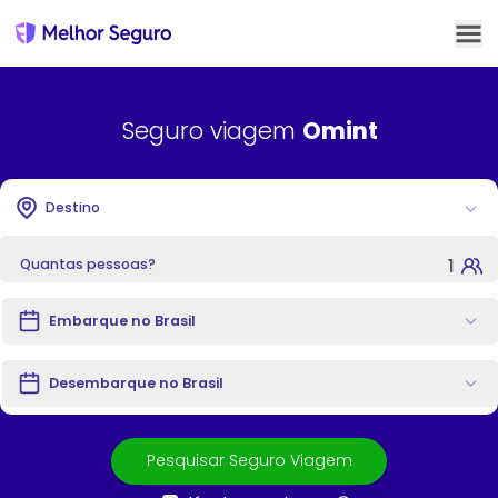
QUEM SOMOS
Seguro viagem
Omint
ATENDIMENTO
AFILIADOS
Destino
BLOG
1
Quantas pessoas?
CONTA
Embarque no Brasil
Desembarque no Brasil
Pesquisar Seguro Viagem